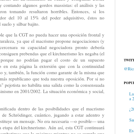
 contando algunos gordos massistas: el análisis y las
eron tomando resultaron horribles. Entonces, si los
dedor del 10 al 15% del poder adquisitivo, éstos no
suelo y silbar bajito.
ble que la CGT no pueda hacer una oposición frontal y
turaleza, ya que el macrismo propone negociaciones (y
cercenara su capacidad negociadora pronto debería
consiguen prebendas que el kirchnerismo les negaba (el
porque no podrían pagar el costo de un supuesto
TWIT
 en esta página la extorsión que con la continuidad
@Rica
mo y, también, la función como garante de la misma que
más republicano que toda nuestra oposición. Por si no
POPU
en" pejotista no habilita una salida como la consensuada
sinismo en 2001/2002. La situación económica y social,
La
a 
ificada dentro de las posibilidades que el macrismo
¿2
 de Schrödinger, cuántico, jugando a estar adentro y
Sa
onstituye un mensaje. No era necesaria —o posible— una
ma etapa del kirchnerismo. Aún así, esta CGT continuará
Es
 combatimos que le exigimos mientras no se cumpla una