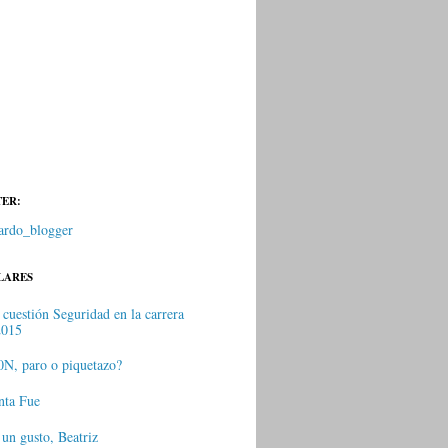
TER:
rdo_blogger
LARES
 cuestión Seguridad en la carrera
2015
0N, paro o piquetazo?
nta Fue
 un gusto, Beatriz