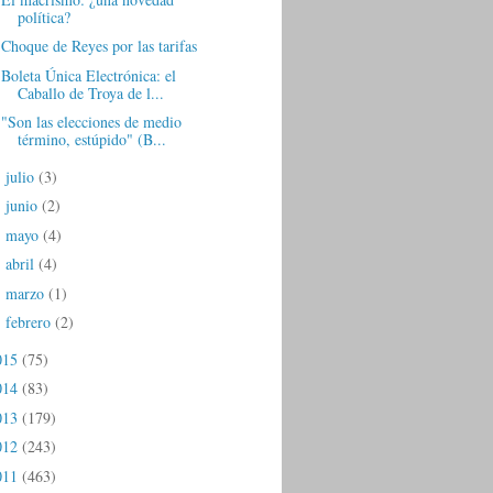
política?
Choque de Reyes por las tarifas
Boleta Única Electrónica: el
Caballo de Troya de l...
"Son las elecciones de medio
término, estúpido" (B...
julio
(3)
►
junio
(2)
►
mayo
(4)
►
abril
(4)
►
marzo
(1)
►
febrero
(2)
►
015
(75)
014
(83)
013
(179)
012
(243)
011
(463)