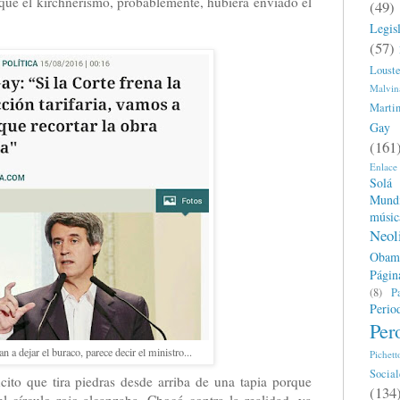
que el kirchnerismo, probablemente, hubiera enviado el
(49)
Legisl
(57)
Loust
Malvin
Marti
Gay
(161
Enlace
Solá
Mundi
músic
Neol
Obam
Págin
(8)
P
Perio
Per
n a dejar el buraco, parece decir el ministro...
Pichett
Social
ito que tira piedras desde arriba de una tapia porque
(134
 círculo rojo alcanzaba. Chocó contra la realidad, ya