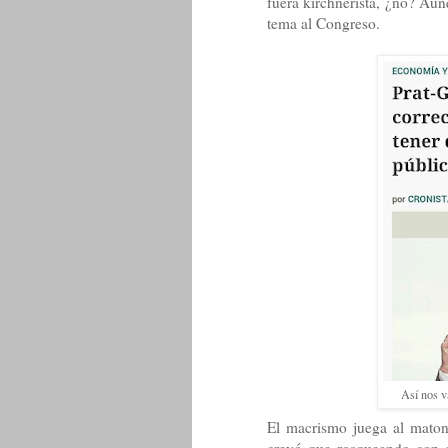
fuera kirchnerista, ¿no? Aun
tema al Congreso.
Así nos va
El macrismo juega al matonc
creyó que rosqueando con el