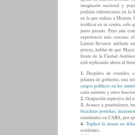
imaginario nacional y pop
podrían referenciarse en la 
en la que enlaza a Menem, 
testificar en su contra, solo 
junio pasado. Pero aún com
experiencia más cercana: e
Larreta llevaron adelante 
pereza, hablar de que Macri “
frente de la Ciudad Autóno
está replicando ahora al fren
1.
Despidos de estatales, c
jefatura de gobierno, una n
cargos políticos en los minis
cada ministro y otros funcion
2.
Ocupación represiva del e
3.
Avance a prueba/error, bu
bicicletas porteñas
,
incremen
estudiantes en CABA, por ape
4.
Triplicó la deuda en dó
corrientes.