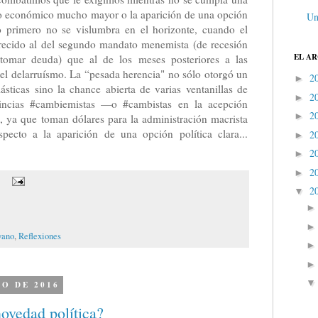
ro económico mucho mayor o la aparición de una opción
Un
Lo primero no se vislumbra en el horizonte, cuando el
arecido al del segundo mandato menemista (de recesión
EL A
 tomar deuda) que al de los meses posteriores a las
 el delarruísmo. La “pesada herencia" no sólo otorgó un
2
►
ásticas sino la chance abierta de varias ventanillas de
2
►
incias #cambiemistas —o #cambistas en la acepción
2
►
a, ya que toman dólares para la administración macrista
ecto a la aparición de una opción política clara...
2
►
2
►
2
►
2
▼
ano
,
Reflexiones
TO DE 2016
ovedad política?