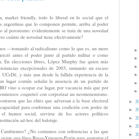
, market friendly, todo lo liberal en lo social que el
es argentinas que lo componen permite, arriba al poder
do al peronismo: evidentemente se trata de una novedad
pero cuánto de novedad tiene efectivamente?
mos —tomando al radicalismo como lo que es, un mero
jerció antes el poder junto al partido militar o como
a. En elecciones libres, López Murphy fue quien más
cunstancias excepcionales de 2003, sumando un escaso
 UCeDé, y más aun desde la fallida experiencia de la
un lugar común señalar la ausencia de un partido de
PRO vino a ocupar ese lugar, por vacancia más que por
 comienzos coqueteó con corporizar un neomenemismo.
traron que las elites que adversan a la base electoral
2
►
capacidad para conformar una coalición con poder de
2
►
 el humor social, servirse de los actores políticos
2
►
institución ad-hoc del balotaje.
2
►
, Cambiemos? ¿No contamos con referencias a las que
2
►
i existe una línea Rosas-Yrigoyen-Perón para sustentar el