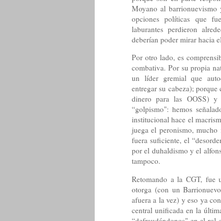
Moyano al barrionuevismo y
opciones políticas que fu
laburantes perdieron alre
deberían poder mirar hacia el 
Por otro lado, es comprensi
combativa. Por su propia na
un líder gremial que auto
entregar su cabeza); porque 
dinero para las OOSS) y 
“golpismo": hemos señalado
institucional hace el macris
juega el peronismo, mucho 
fuera suficiente, el “desord
por el duhaldismo y el alfon
tampoco.
Retomando a la CGT, fue un
otorga (con un Barrionuevo
afuera a la vez) y eso ya c
central unificada en la últi
“defraudándonos" en el rol