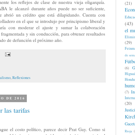
ente los reflejos de clase de nuestra vieja oligarquía.
(21)
BA le alcanzó durante años puede no ser suficiente,
Econ
e abrió un crédito que está dilapidando. Cuenta con
Educa
tolladero en el que se introdujo por principismo liberal y
(43)
aría con moderar el ajuste y sumar la colaboración
el m
, fragmentada y sin conducción, para obtener resultados
Elimin
cado de defunción el próximo año.
(29)
Feinm
de sem
Fútb
G
(6)
Higua
ralismo
,
Reflexiones
Hondu
hum
In
(7)
Intern
TO DE 2016
(20)
las tarifas
Justic
Kirc
Gacet
ague el costo político, parece decir Prat Gay. Como si
Rioja