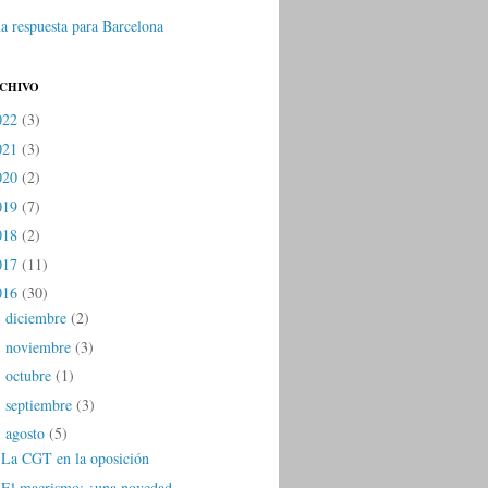
a respuesta para Barcelona
RCHIVO
022
(3)
021
(3)
020
(2)
019
(7)
018
(2)
017
(11)
016
(30)
diciembre
(2)
►
noviembre
(3)
►
octubre
(1)
►
septiembre
(3)
►
agosto
(5)
▼
La CGT en la oposición
El macrismo: ¿una novedad