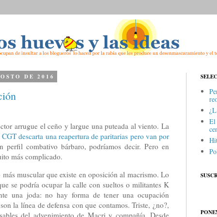
GOSTO DE 2016
SELE
Pe
ción
re
¿La
El
ector arrugue el ceño y largue una puteada al viento. La
cen
a CGT descarta una reapertura de paritarias pero van por
Hi
n perfil combativo bárbaro, podríamos decir. Pero en
Pol
uito más complicado.
o más muscular que existe en oposición al macrismo. Lo
SUSCR
que se podría ocupar la calle con sueltos o militantes K
mente una joda: no hay forma de tener una ocupación
on la línea de defensa con que contamos. Triste, ¿no?,
PONEN
nsables del advenimiento de Macri y compañía. Desde