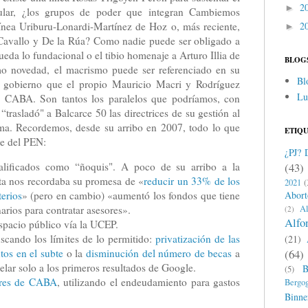
2
►
ular, ¿los grupos de poder que integran Cambiemos
2
línea Uriburu-Lonardi-Martínez de Hoz o, más reciente,
►
Cavallo y De la Rúa? Como nadie puede ser obligado a
queda lo fundacional o el tibio homenaje a Arturo Illia de
BLOG
o novedad, el macrismo puede ser referenciado en su
Bl
l gobierno que el propio Mauricio Macri y Rodríguez
Lu
en CABA. Son tantos los paralelos que podríamos, con
trasladó" a Balcarce 50 las directrices de su gestión al
ma. Recordemos, desde su arribo en 2007, todo lo que
ETIQ
te del PEN:
¿PJ? 
alificados como “ñoquis". A poco de su arribo a la
(43)
ota nos recordaba su promesa de «
reducir un 33% de los
2021
(
terios
» (pero en cambio) «aumentó los fondos que tiene
Abort
arios para contratar asesores».
A
(2)
Alfo
spacio público vía la UCEP.
scando los límites de lo permitido:
privatización de las
(21)
tos en el subte
o la
disminución del número de becas
a
(64)
lar solo a los primeros resultados de Google.
B
(5)
lares de CABA
, utilizando el endeudamiento para gastos
Bergog
Binne