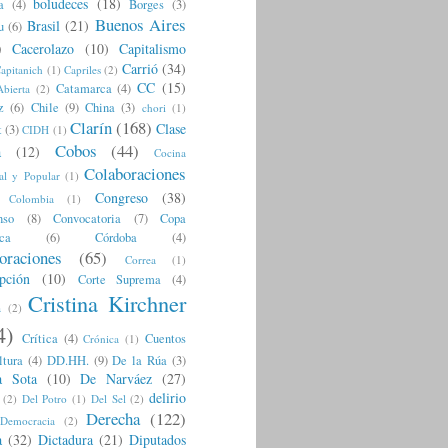
boludeces
(18)
a
(4)
Borges
(3)
Buenos Aires
Brasil
(21)
u
(6)
)
Cacerolazo
(10)
Capitalismo
Carrió
(34)
apitanich
(1)
Capriles
(2)
CC
(15)
Catamarca
(4)
Abierta
(2)
z
(6)
Chile
(9)
China
(3)
chori
(1)
Clarín
(168)
Clase
t
(3)
CIDH
(1)
Cobos
(44)
a
(12)
Cocina
Colaboraciones
al y Popular
(1)
Congreso
(38)
Colombia
(1)
nso
(8)
Convocatoria
(7)
Copa
ca
(6)
Córdoba
(4)
oraciones
(65)
Correa
(1)
pción
(10)
Corte Suprema
(4)
Cristina Kirchner
a
(2)
4)
Crítica
(4)
Cuentos
Crónica
(1)
ltura
(4)
DD.HH.
(9)
De la Rúa
(3)
a Sota
(10)
De Narváez
(27)
delirio
(2)
Del Potro
(1)
Del Sel
(2)
Derecha
(122)
Democracia
(2)
a
(32)
Dictadura
(21)
Diputados