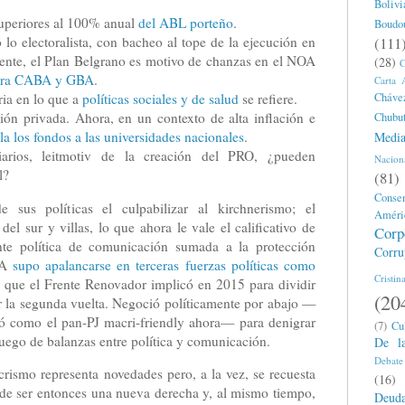
Bolivi
uperiores al 100% anual
del ABL porteño
.
Boudo
 lo electoralista, con bacheo al tope de la ejecución en
(111
dente, el Plan Belgrano es motivo de chanzas en el NOA
(28)
C
 para CABA y GBA
.
Carta 
ia en lo que a
políticas sociales y de salud
se refiere.
Cháve
ión privada. Ahora, en un contexto de alta inflación e
Chubu
a los fondos a las universidades nacionales
.
Medi
arios, leitmotiv de la creación del PRO, ¿pueden
Nacion
l?
(81)
Conse
 sus políticas el culpabilizar al kirchnerismo; el
Améri
 del sur y villas, lo que ahora le vale el calificativo de
Corp
nte política de comunicación sumada a la protección
Corru
BA
supo apalancarse en terceras fuerzas políticas como
Cristin
o que el Frente Renovador implicó en 2015 para dividir
(20
ar la segunda vuelta. Negoció políticamente por abajo —
 como el pan-PJ macri-friendly ahora— para denigrar
(7)
Cu
 juego de balanzas entre política y comunicación.
De l
Debate
acrismo representa novedades pero, a la vez, se recuesta
(16)
ede ser entonces una nueva derecha y, al mismo tiempo,
Deud