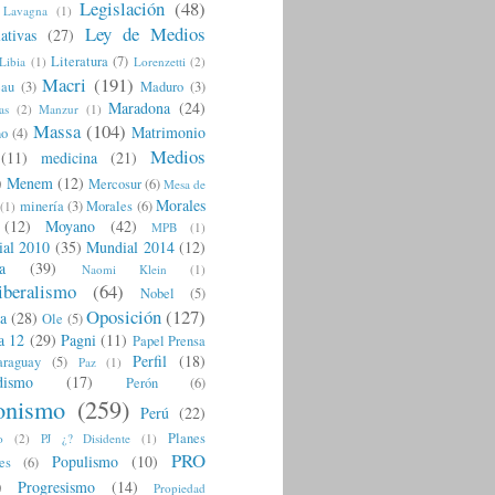
Legislación
(48)
Lavagna
(1)
Ley de Medios
ativas
(27)
Literatura
(7)
Libia
(1)
Lorenzetti
(2)
Macri
(191)
eau
(3)
Maduro
(3)
Maradona
(24)
as
(2)
Manzur
(1)
Massa
(104)
Matrimonio
no
(4)
Medios
(11)
medicina
(21)
)
Menem
(12)
Mercosur
(6)
Mesa de
Morales
minería
(3)
Morales
(6)
(1)
(12)
Moyano
(42)
MPB
(1)
al 2010
(35)
Mundial 2014
(12)
a
(39)
Naomi Klein
(1)
iberalismo
(64)
Nobel
(5)
Oposición
(127)
a
(28)
Ole
(5)
a 12
(29)
Pagni
(11)
Papel Prensa
Perfil
(18)
araguay
(5)
Paz
(1)
dismo
(17)
Perón
(6)
onismo
(259)
Perú
(22)
Planes
o
(2)
PJ ¿? Disidente
(1)
PRO
Populismo
(10)
es
(6)
)
Progresismo
(14)
Propiedad