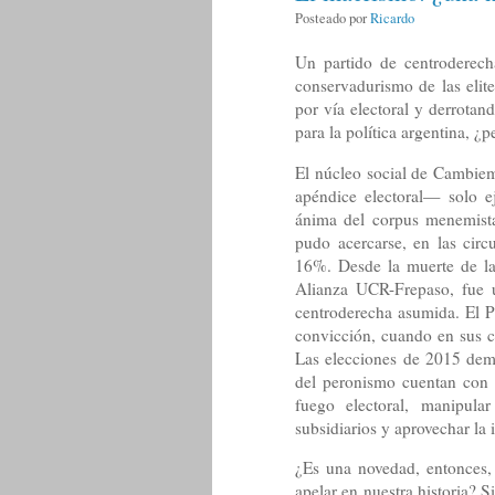
Posteado por
Ricardo
Un partido de centroderecha
conservadurismo de las elit
por vía electoral y derrotan
para la política argentina, ¿
El núcleo social de Cambie
apéndice electoral— solo e
ánima del corpus menemist
pudo acercarse, en las cir
16%. Desde la muerte de la
Alianza UCR-Frepaso, fue 
centroderecha asumida. El 
convicción, cuando en sus
Las elecciones de 2015 demos
del peronismo cuentan con 
fuego electoral, manipular
subsidiarios y aprovechar la 
¿Es una novedad, entonces
apelar en nuestra historia? S