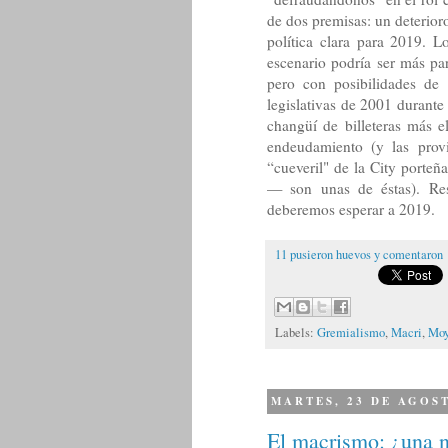
de dos premisas: un deterio
política clara para 2019. 
escenario podría ser más p
pero con posibilidades de
legislativas de 2001 durante
changüí de billeteras más el
endeudamiento (y las prov
“cueveril" de la City porteñ
— son unas de éstas). Resp
deberemos esperar a 2019.
11 pusieron huevos y comentaron
Labels:
Gremialismo
,
Macri
,
Moy
MARTES, 23 DE AGOS
El macrismo: ¿una n