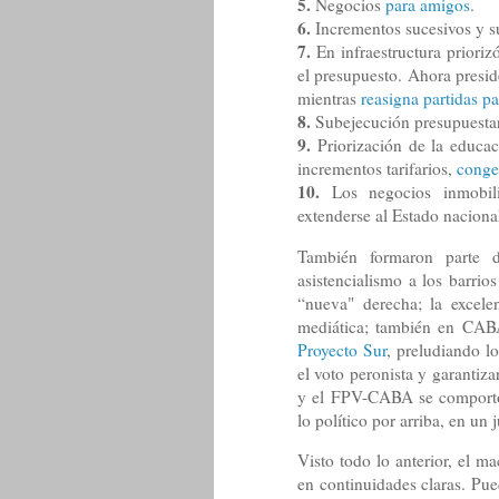
5.
Negocios
para amigos
.
6.
Incrementos sucesivos y s
7.
En infraestructura priorizó
el presupuesto. Ahora presi
mientras
reasigna partidas
8.
Subejecución presupuestar
9.
Priorización de la educac
incrementos tarifarios,
congel
10.
Los negocios inmobili
extenderse al Estado naciona
También formaron parte de
asistencialismo a los barrios
“nueva" derecha; la excele
mediática; también en CA
Proyecto Sur
, preludiando l
el voto peronista y garantiz
y el FPV-CABA se comportó
lo político por arriba, en un
Visto todo lo anterior, el m
en continuidades claras. Pu