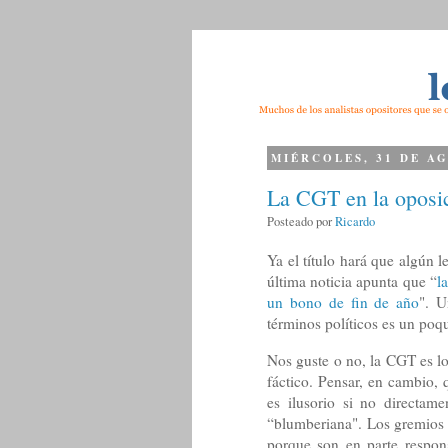
MIÉRCOLES, 31 DE A
La CGT en la oposi
Posteado por
Ricardo
Ya el título hará que algún l
última noticia apunta que “
l
un bono de fin de año
". U
términos políticos es un poq
Nos guste o no, la CGT es l
fáctico. Pensar, en cambio, 
es ilusorio si no directa
“blumberiana". Los gremios s
porque son en parte respo