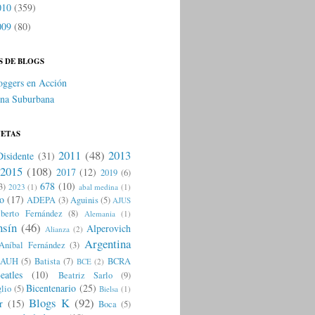
010
(359)
009
(80)
S DE BLOGS
oggers en Acción
na Suburbana
UETAS
2011
(48)
2013
Disidente
(31)
2015
(108)
2017
(12)
2019
(6)
678
(10)
3)
2023
(1)
abal medina
(1)
o
(17)
ADEPA
(3)
Aguinis
(5)
AJUS
lberto Fernández
(8)
Alemania
(1)
nsín
(46)
Alperovich
Alianza
(2)
Argentina
Aníbal Fernández
(3)
AUH
(5)
Batista
(7)
BCRA
BCE
(2)
eatles
(10)
Beatriz Sarlo
(9)
Bicentenario
(25)
lio
(5)
Bielsa
(1)
Blogs K
(92)
r
(15)
Boca
(5)