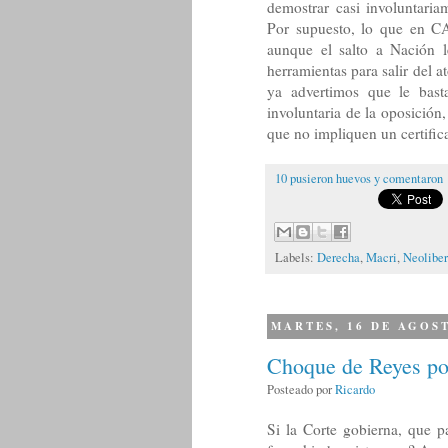
demostrar casi involuntariam
Por supuesto, lo que en CA
aunque el salto a Nación l
herramientas para salir del a
ya advertimos que le bast
involuntaria de la oposición
que no impliquen un certifi
10 pusieron huevos y comentaron
Labels:
Derecha
,
Macri
,
Neolibe
MARTES, 16 DE AGOS
Choque de Reyes por 
Posteado por
Ricardo
Si la Corte gobierna, que p