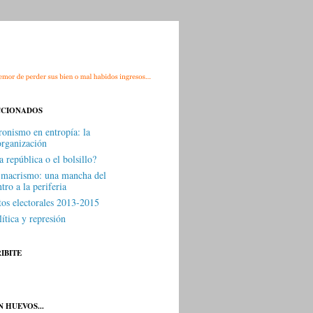
CCIONADOS
ronismo en entropía: la
organización
 república o el bolsillo?
 macrismo: una mancha del
tro a la periferia
tos electorales 2013-2015
ítica y represión
IBITE
 HUEVOS...