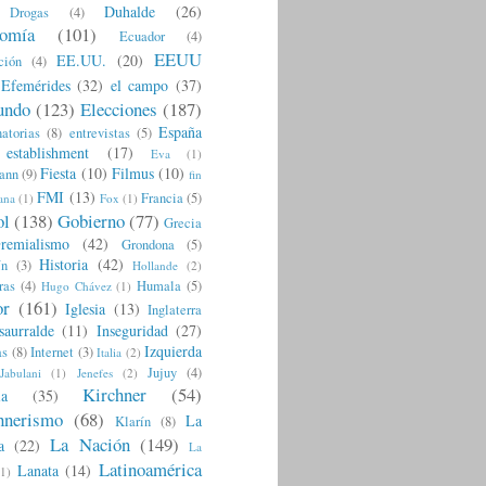
Duhalde
(26)
Drogas
(4)
omía
(101)
Ecuador
(4)
EEUU
EE.UU.
(20)
ción
(4)
Efemérides
(32)
el campo
(37)
undo
(123)
Elecciones
(187)
España
atorias
(8)
entrevistas
(5)
establishment
(17)
Eva
(1)
Fiesta
(10)
Filmus
(10)
ann
(9)
fin
FMI
(13)
Francia
(5)
ana
(1)
Fox
(1)
ol
(138)
Gobierno
(77)
Grecia
remialismo
(42)
Grondona
(5)
Historia
(42)
ín
(3)
Hollande
(2)
ras
(4)
Humala
(5)
Hugo Chávez
(1)
or
(161)
Iglesia
(13)
Inglaterra
saurralde
(11)
Inseguridad
(27)
Izquierda
as
(8)
Internet
(3)
Italia
(2)
Jujuy
(4)
Jabulani
(1)
Jenefes
(2)
Kirchner
(54)
ia
(35)
hnerismo
(68)
La
Klarín
(8)
La Nación
(149)
a
(22)
La
Latinoamérica
Lanata
(14)
(1)