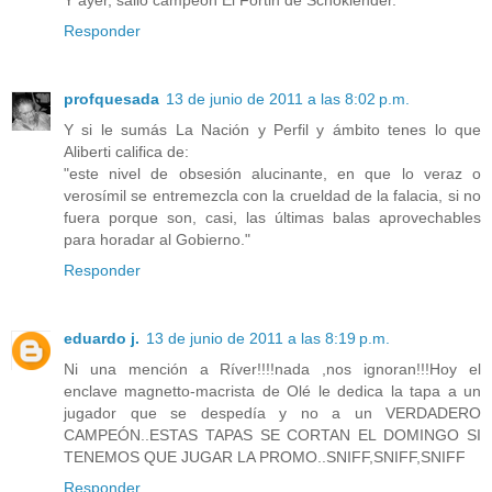
Y ayer, salió campeón El Fortin de Schoklender.
Responder
profquesada
13 de junio de 2011 a las 8:02 p.m.
Y si le sumás La Nación y Perfil y ámbito tenes lo que
Aliberti califica de:
"este nivel de obsesión alucinante, en que lo veraz o
verosímil se entremezcla con la crueldad de la falacia, si no
fuera porque son, casi, las últimas balas aprovechables
para horadar al Gobierno."
Responder
eduardo j.
13 de junio de 2011 a las 8:19 p.m.
Ni una mención a Ríver!!!!nada ,nos ignoran!!!Hoy el
enclave magnetto-macrista de Olé le dedica la tapa a un
jugador que se despedía y no a un VERDADERO
CAMPEÓN..ESTAS TAPAS SE CORTAN EL DOMINGO SI
TENEMOS QUE JUGAR LA PROMO..SNIFF,SNIFF,SNIFF
Responder